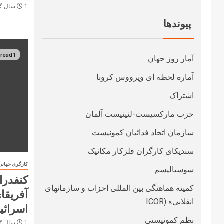
1 سال ago
پیوندها
1 min read
آمار روز جهان
آماره لحظه ای ویرووس کرونا
اشتراک
حزب مارکسیست-لنینیست آلمان
سازمان اتحاد فدائیان کمونیست
سندیکای کارگران فلزکار مکانیک
کارگری جهانی
سوسیالیسم
کنفدرا
کمیته هماهنگی بین المللی احزاب و سازمانهای
آفریقا
انقلابی» (ICOR
اسرائیل
نظم کمونیستی
1 سال ago