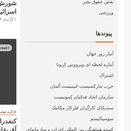
نقض حقوق بشر
شورش ک
اسرائی
ورزشی
1 سال ago
پیوندها
1 min read
آمار روز جهان
آماره لحظه ای ویرووس کرونا
اشتراک
حزب مارکسیست-لنینیست آلمان
سازمان اتحاد فدائیان کمونیست
سندیکای کارگران فلزکار مکانیک
کارگری جهانی
سوسیالیسم
کنفدرا
آفریقا
کمیته هماهنگی بین المللی احزاب و سازمانهای