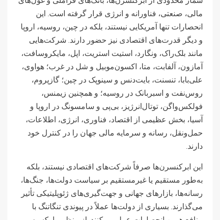
شمار محدودی از ابرکنسرن‌ها، بانک‌های فراملی و غول‌های
مالی، صنعتی، فناورانه و انرژی قرار گرفته است. این
انحصارات تنها آمریکایی نیستند، بلکه در چین، روسیه، اروپا
و دیگر قدرت‌های اقتصادی نیز حضور دارند. شرکت‌هایی
مانند بلک‌راک، ونگارد، استیت استریت، اپل، مایکروسافت،
آمازون، آلفابت، متا، اکسون‌موبیل و شل در غرب؛ هواوی،
علی‌بابا، تنسنت، بایت‌دنس و سینوپک در چین؛ گازپروم،
روس‌نفت و اسبربانک در روسیه؛ و همچنین زیمنس،
فولکس‌واگن، توتال‌انرژیز، بی‌پی و سامسونگ در اروپا و
آسیا، بخش عظیمی از اقتصاد، فناوری، انرژی، اطلاعات،
حمل‌ونقل، رسانه و سرمایه مالی جهان را در کنترل خود
دارند.
این ابرکنسرن‌ها صرفاً شرکت‌های اقتصادی نیستند، بلکه
به‌طور مستقیم یا غیرمستقیم بر سیاست دولت‌ها، جنگ‌ها،
رسانه‌ها، بازارهای جهانی و جهت‌گیری‌های ژئوپلیتیکی تأثیر
می‌گذارند. بسیاری از دولت‌ها عملاً در پیوندی تنگاتنگ با
منافع همین انحصارات عمل می‌کنند. از منظر مارکسیسم،