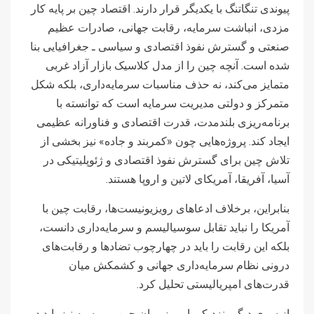
پیوندی تنگاتنگ با یکدیگر قرار دارند. اقتصاد چین بر پایه کار
مزدی، انباشت سرمایه، رقابت جهانی، صادرات عظیم
صنعتی و گسترش نفوذ اقتصادی و سیاسی ـ جغرافیایی بنا
شده است. آنچه چین را از مدل کلاسیک بازار آزاد غربی
متمایز می‌کند، نه حذف مناسبات سرمایه‌داری، بلکه شکل
متمرکز و دولتی مدیریت سرمایه است که توانسته با
برنامه‌ریزی بلندمدت، قدرت اقتصادی و فناورانه عظیمی
ایجاد کند. پروژه‌هایی چون «کمربند و جاده» نیز بخشی از
تلاش چین برای گسترش نفوذ اقتصادی و ژئوپلیتیکی در
آسیا، آفریقا، آمریکای لاتین و اروپا هستند.
بنابراین، برخلاف ادعاهای رویزیونیست‌ها، رقابت چین با
آمریکا را نباید تقابل سوسیالیسم و سرمایه‌داری دانست،
بلکه این رقابت را باید در چهارچوب تضادها و رقابت‌های
درونی نظام سرمایه‌داری جهانی و کشمکش میان
قدرت‌های امپریالیستی تحلیل کرد.
از سوی دیگر، نزدیکی امروز میان چین و روسیه نیز باید در