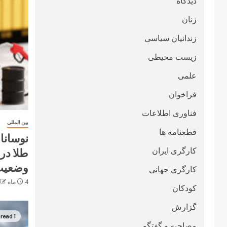
دیدگاه
زنان
زندانیان سیاسی
زیست محیطی
علمی
فراخوان
فناوری اطلاعات
بین المللی
قطعنامە ها
نوسانا
کارگری ایران
طلا در 
وضعیت 
کارگری جهانی
4 ماه ago
کودکان
گزارش
1 min read
مصاحبه و گفتگو