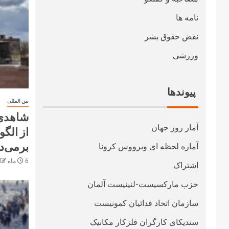
نامه ها
نقض حقوق بشر
ورزشی
پیوندها
بین المللی
شاهدی 
آمار روز جهان
از الگ
برمی‌د
آماره لحظه ای ویرووس کرونا
6 ماه ago
اشتراک
حزب مارکسیست-لنینیست آلمان
سازمان اتحاد فدائیان کمونیست
سندیکای کارگران فلزکار مکانیک