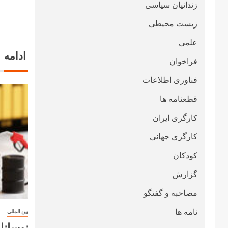
زندانیان سیاسی
زیست محیطی
علمی
ادامه
فراخوان
فناوری اطلاعات
قطعنامە ها
کارگری ایران
کارگری جهانی
کودکان
گزارش
مصاحبه و گفتگو
نامه ها
بین المللی
نوسانا