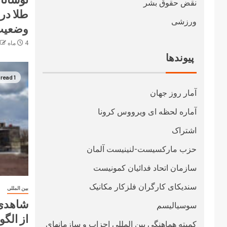
نقض حقوق بشر
طلا در 
ورزشی
وضعیت 
4 ماه ago
پیوندها
1 min read
آمار روز جهان
آماره لحظه ای ویرووس کرونا
اشتراک
حزب مارکسیست-لنینیست آلمان
سازمان اتحاد فدائیان کمونیست
سندیکای کارگران فلزکار مکانیک
بین المللی
شاهدی 
سوسیالیسم
از الگ
کمیته هماهنگی بین المللی احزاب و سازمانهای