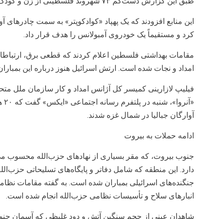
طبق این گزارش دست‌کم ۷۳ شهروند فلسطینی از زن و کودک در این بمباران کشته و ده‌ها تن زخمی شدند.
این منابع افزودند که یک پهپاد «کوادکوپتر» به سمت چادرهای آو
کرد و مستقیماً یک خودروی آمبولانس را هدف قرار داد.
مقامات بهداشتی فلسطین اعلام کردند که قطعی برق، ارتباطات 
امداد و نجات شده است. ارتش اسرائیل هنوز درباره این بمبارا
فیلیپ لازارینی کمیسر کل آژانس امداد و کار سازمان ملل متح
«آن
آوارگان جبالیا در شمال غزه شدند.
ادامه حملات به بیروت
جنوب بیروت، که مقر بسیاری از نهادهای حزب‌الله محسوب می
دارد. این منطقه که شامل دفاتر و پایگاه‌های تسلیحاتی حزب‌ا
جنگنده‌های اسرائیلی بمباران شده است. به گفته مقامات نظامی
انبارهای سلاح و تأسیسات نظامی حزب‌الله انجام شده است.
شاهدان عینی از حجم سنگین آتش و دود غلیظی که آسمان جنوب ب