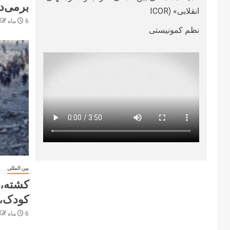
برمی‌د
انقلابی» (ICOR
6 ماه ago
نظم کمونیستی
بین المللی
کودک، 
6 ماه ago