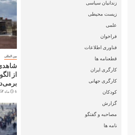
زندانیان سیاسی
زیست محیطی
علمی
فراخوان
فناوری اطلاعات
بین المللی
قطعنامە ها
شاهدی 
کارگری ایران
از الگ
کارگری جهانی
برمی‌د
کودکان
6 ماه ago
گزارش
مصاحبه و گفتگو
نامه ها