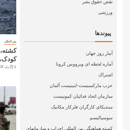
نقض حقوق بشر
ورزشی
پیوندها
بین المللی
آمار روز جهان
کودک، 
آماره لحظه ای ویرووس کرونا
6 ماه ago
اشتراک
حزب مارکسیست-لنینیست آلمان
سازمان اتحاد فدائیان کمونیست
سندیکای کارگران فلزکار مکانیک
سوسیالیسم
کمیته هماهنگی بین المللی احزاب و سازمانهای