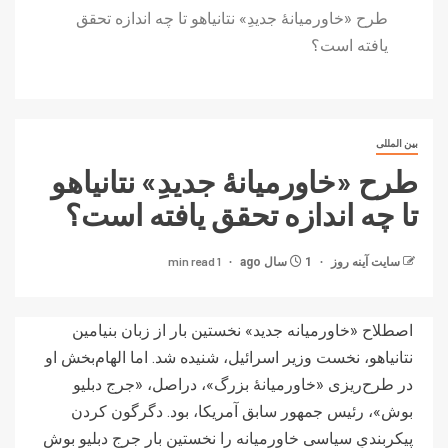
طرح «خاورمیانۀ جدیدِ» نتانیاهو تا چه اندازه تحقق
یافته است؟
بین المللی
طرح «خاورمیانۀ جدیدِ» نتانیاهو
تا چه اندازه تحقق یافته است؟
1 min read
سایت آینه‌ روز
1 سال ago
اصطلاح «خاورمیانه جدید» نخستین بار از زبان بنیامین
نتانیاهو، نخست وزیر اسرائیل، شنیده شد. اما الهام‌بخش او
در طرح‌ریزی «خاورمیانۀ بزرگ»، دراصل، «جرج دبلیو
بوش»، رئیس جمهور سابق آمریکا، بود. دگرگون کردن
پیکربندیِ سیاسی خاورمیانه را نخستین بار جرج دبلیو بوش