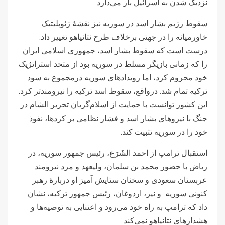
نزدیک شدن به اسرائیل باز می‌دارد.
سقوط رژیم بشار اسد در سوریه نیز نقشۀ ژئوپلیتیک
خاورمیانه را در جهتی برخلاف طرح نتانیاهو تغییر داد.
درست است که سقوط بشار اسد، جمهوری اسلامی ایران
را که زمانی بازیگر مسلط در سوریه بود از متحد استراتژیک
خود محروم کرد، اما رویدادهای سوریه درمجموع به سود
ترکیه تمام شد. درواقع، سقوط اسد ترکیه را نیرومندتر کرد.
این کشور توانست با حمایت از اسلام‌گریان تحریر الشام در
جنگ با نیروهای بشار اسد و فشار نظامی بر کردها، نفوذ
خود را در سوریه تثبیت کند.
استقبال ترامپ از احمد الشَرَع، رئیس جمهور سوریه، در
ریاض با حضور محمد بن سلمان، ولیعهد و مرد نیرومند
عربستان سعودی و سخنان ستایش آمیز او دربارۀ رهبر
کنونی سوریه و نیز، اردوغان، رئیس جمهور ترکیه، نشان
داد که ترامپ به راه خود می‌رود و اعتنایی به توصیه‌ها و
هشدارهای نتانیاهو نمی‌کند.