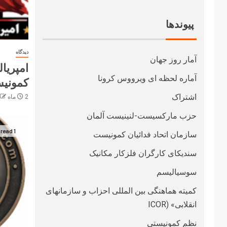
پیوندها
دیدگاه
آمار روز جهان
امپریا
آماره لحظه ای ویرووس کرونا
کمونیس
اشتراک
2 ماه ago
حزب مارکسیست-لنینیست آلمان
1 min read
سازمان اتحاد فدائیان کمونیست
سندیکای کارگران فلزکار مکانیک
سوسیالیسم
کمیته هماهنگی بین المللی احزاب و سازمانهای
انقلابی» (ICOR
نظم کمونیستی