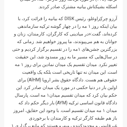
اسکله بشیکتاش بیانیه مشترک صادر کردند.
آرزو چرکِزاوغلو، رئیس DİSK که بیانیه را قرائت کرد، با
بیان اینکه روز ۱ مه را در چهار گوشه ترکیه سازماندهی
کرده‌اند، گفت:«در میادینی که کارگران، کارمندان، زنان و
جوانان به هم می‌پیوندند، ما پیروز خواهیم شد. زمانی که
بزرگترین جشن‌های ۱مه را در تقسیم برگزار کردیم و حتی
در سال‌هایی که مسیر ما به زور مسدود شد، این حقیقت
تغییر نکرد. میدان تقسیم یک میدان نمادین برای روز ۱ مه
است. این میدان نه تنها تاریخی است بلکه یک واقعیت
حقوقی هم هست. دادگاه حقوق بشر اروپا (AİHM) برای
اولین بار در دنیا حکمی در مورد یک میدان صادر کرد. این
حکم بیان کرد که میدان تقسیم میدان۱ مه است. پارسال
دادگاه قانون اساسی ترکیه (AYM) بار دیگر حکم داد که
میدان ۱ مه میدان تقسیم است. با وجود این حقایق، امروز
باز هم طبقه کارگر ترکیه و کارمندان با برخوردی
غیرقانونی و محدودکننده روبه‌رو هستند که مانع برگزاری ۱