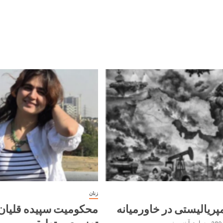
زنان
پریالیستی در خاورمیانه
محکومیت سپیده قلیان